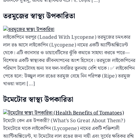
একদিকে সুস্বাদু, আবার স্বাস্থ্যকরও বটে। ২. ভেড়ার […]
তরমুজের স্বাস্থ্য উপকারিতা
লাইকোপিনে ভরপুর (Loaded With Lycopene) তরমুজের চমৎকার
লাল রঙ আসে লাইকোপিন (Lycopene) নামের একটি অ্যান্টিঅক্সিডেন্ট
থেকে। এটি ক্যানসার ও ডায়াবেটিসের ঝুঁকি কমাতে সাহায্য করতে পারে—
বিশেষত একটি স্বাস্থ্যকর জীবনযাপনের অংশ হিসেবে। তরমুজে লাইকোপিনের
পরিমাণ টমেটোসহ অন্য সব ফল-সবজির তুলনায় বেশি থাকে। ✅ লাইকোপিন
পেতে হলে: উজ্জ্বল লাল রঙের তরমুজ বেছে নিন পরিপক্ব (Ripe) তরমুজ
খাওয়া ভালো […]
টমেটোর স্বাস্থ্য উপকারিতা
টমেটো কেন এত উপকারী? (What’s So Great About Them?)
টমেটোতে থাকে লাইকোপিন (Lycopene) নামের একটি শক্তিশালী
অ্যান্টিঅক্সিডেন্ট, যা টমেটোর লাল রঙের জন্য দায়ী এবং সূর্যের ক্ষতিকর রশ্মি