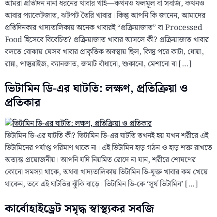
আমরা প্রতিদিন নানা ধরনের খাবার খাই—কখনও ফলমূল বা সবজি, কখনও
আবার প্যাকেটজাত, ঝটপট তৈরি খাবার। কিন্তু আপনি কি জানেন, আমাদের
প্রতিদিনকার খাদ্যতালিকায় অনেক খাবারই “প্রক্রিয়াজাত” বা Processed
Food হিসেবে বিবেচিত? প্রক্রিয়াজাত খাবার আসলে কী? প্রক্রিয়াজাত খাবার
বলতে বোঝায় যেসব খাবার প্রাকৃতিক অবস্থায় ছিল, কিন্তু পরে কাটা, ধোয়া,
রান্না, পাস্তুরাইজ, ক্যানজাত, জমাট বাঁধানো, শুকানো, মেশানো বা […]
ভিটামিন ডি-এর ঘাটতি: লক্ষণ, প্রতিক্রিয়া ও
প্রতিকার
ভিটামিন ডি-এর ঘাটতি কী? ভিটামিন ডি-এর ঘাটতি তখনই হয় যখন শরীরে এই
ভিটামিনের পর্যাপ্ত পরিমাণ থাকে না। এই ভিটামিন হাড় গঠন ও হাড় শক্ত রাখতে
অত্যন্ত প্রয়োজনীয়। আপনি যদি নিয়মিত রোদে না যান, শরীরে শোষণের
কোনো সমস্যা থাকে, অথবা খাদ্যতালিকায় ভিটামিন ডি-যুক্ত খাবার কম খেয়ে
থাকেন, তবে এই ঘাটতির ঝুঁকি বাড়ে। ভিটামিন ডি-কে ‘সূর্য ভিটামিন’ […]
কার্বোহাইড্রেট সমৃদ্ধ স্বাস্থ্যকর সবজি