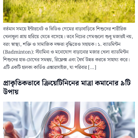
বর্তমান সময়ে ইন্টারনেট ও ভিডিও গেমের বাড়াবাড়িতে শিশুদের শারীরিক
খেলাধুলা প্রায় হারিয়ে যেতে বসেছে। তবে নিচের গেমগুলো শুধু মজারই নয়,
বরং স্বাস্থ্য, শক্তি ও সামাজিক দক্ষতা বৃদ্ধিতেও সহায়ক। ১. ব্যাডমিন্টন
(Badminton): স্ট্যামিনা ও মনোযোগ বাড়ানোর মজার খেলা ব্যাডমিন্টন
শিশুদের হাত-চোখের সমন্বয়, রিফ্লেক্স এবং ধৈর্য উন্নত করতে সাহায্য করে।
এটি একটি হালকা কার্ডিও এক্সারসাইজ, যা পরিবার […]
প্রাকৃতিকভাবে ক্রিয়েটিনিনের মাত্রা কমানোর ৯টি
উপায়