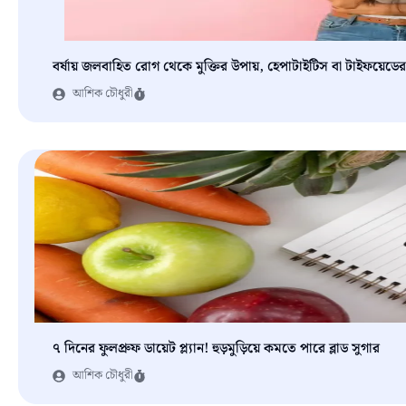
বর্ষায় জলবাহিত রোগ থেকে মুক্তির উপায়, হেপাটাইটিস বা টাইফয়েড
আশিক চৌধুরী
৭ দিনের ফুলপ্রুফ ডায়েট প্ল্যান! হুড়মুড়িয়ে কমতে পারে ব্লাড সুগার
আশিক চৌধুরী