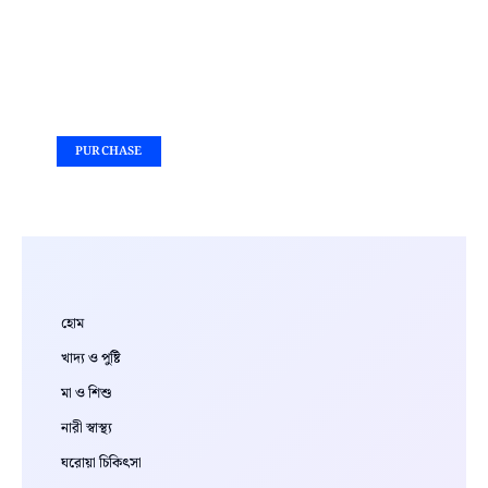
Your Ad Here
Ad Size: 336x280 px
PURCHASE
হোম
খাদ্য ও পুষ্টি
মা ও শিশু
নারী স্বাস্থ্য
ঘরোয়া চিকিৎসা