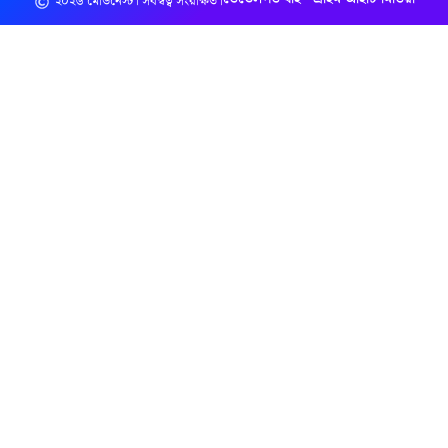
২০২৬ মেডিনেস্ট। সর্বস্বত্ব সংরক্ষিত।