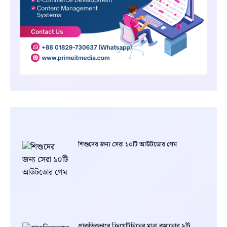
শিশুদের জন্য সেরা ১০টি আউটডোর গেম
প্রাকৃতিকভাবে ক্রিয়েটিনিনের মাত্রা কমানোর ৯টি