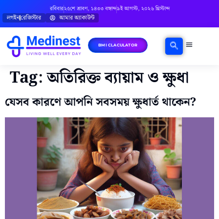
রবিবার
২৫শে শ্রাবণ, ১৪৩৩ বঙ্গাব্দ
৯ই আগস্ট, ২০২৬ খ্রিস্টাব্দ
লগইন
রেজিস্টার
আমার অ্যাকাউন্ট
BMI CLACULATOR
ঘরোয়া চিকিৎসা
মানসিক স্বাস্থ্য
বিষয়ভিত্তিক পরামর্শ
Tag:
অতিরিক্ত ব্যায়াম ও ক্ষুধা
যেসব কারণে আপনি সবসময় ক্ষুধার্ত থাকেন?