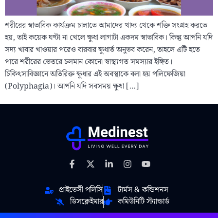
শরীরের স্বাভাবিক কার্যক্রম চালাতে আমাদের খাদ্য থেকে শক্তি সংগ্রহ করতে
হয়, তাই কয়েক ঘণ্টা না খেলে ক্ষুধা লাগাটা একদম স্বাভাবিক। কিন্তু আপনি যদি
সদ্য খাবার খাওয়ার পরেও বারবার ক্ষুধার্ত অনুভব করেন, তাহলে এটি হতে
পারে শরীরের ভেতরে চলমান কোনো স্বাস্থ্যগত সমস্যার ইঙ্গিত।
চিকিৎসাবিজ্ঞানে অতিরিক্ত ক্ষুধার এই অবস্থাকে বলা হয় পলিফেজিয়া
(Polyphagia)। আপনি যদি সবসময় ক্ষুধা […]
প্রাইভেসী পলিসি
টার্মস & কন্ডিশনস
ডিসক্লেইমার
কমিউনিটি স্ট্যান্ডার্ড