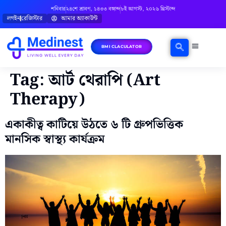
শনিবার
২৪শে শ্রাবণ, ১৪৩৩ বঙ্গাব্দ
৮ই আগস্ট, ২০২৬ খ্রিস্টাব্দ
লগইন
রেজিস্টার
আমার অ্যাকাউন্ট
BMI CLACULATOR
ঘরোয়া চিকিৎসা
মানসিক স্বাস্থ্য
বিষয়ভিত্তিক পরামর্শ
Tag:
আর্ট থেরাপি (Art
Therapy)
একাকীত্ব কাটিয়ে উঠতে ৬ টি গ্রুপভিত্তিক
মানসিক স্বাস্থ্য কার্যক্রম