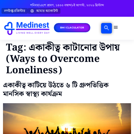
শনিবার
২৪শে শ্রাবণ, ১৪৩৩ বঙ্গাব্দ
৮ই আগস্ট, ২০২৬ খ্রিস্টাব্দ
লগইন
রেজিস্টার
আমার অ্যাকাউন্ট
BMI CLACULATOR
ঘরোয়া চিকিৎসা
মানসিক স্বাস্থ্য
বিষয়ভিত্তিক পরামর্শ
Tag:
একাকীত্ব কাটানোর উপায়
(Ways to Overcome
Loneliness)
একাকীত্ব কাটিয়ে উঠতে ৬ টি গ্রুপভিত্তিক
মানসিক স্বাস্থ্য কার্যক্রম