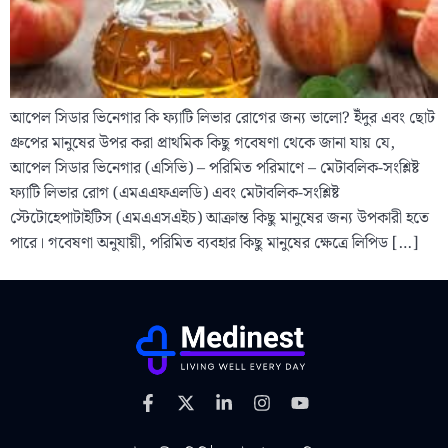
আপেল সিডার ভিনেগার কি ফ্যাটি লিভার রোগের জন্য ভালো? ইঁদুর এবং ছোট
গ্রুপের মানুষের উপর করা প্রাথমিক কিছু গবেষণা থেকে জানা যায় যে,
আপেল সিডার ভিনেগার (এসিভি) – পরিমিত পরিমাণে – মেটাবলিক-সংশ্লিষ্ট
ফ্যাটি লিভার রোগ (এমএএফএলডি) এবং মেটাবলিক-সংশ্লিষ্ট
স্টেটোহেপাটাইটিস (এমএএসএইচ) আক্রান্ত কিছু মানুষের জন্য উপকারী হতে
পারে। গবেষণা অনুযায়ী, পরিমিত ব্যবহার কিছু মানুষের ক্ষেত্রে লিপিড […]