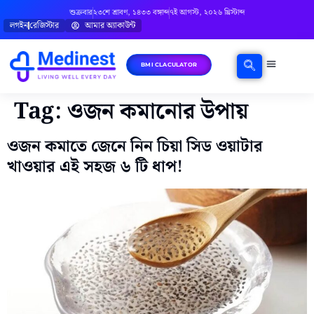
শুক্রবার
২৩শে শ্রাবণ, ১৪৩৩ বঙ্গাব্দ
৭ই আগস্ট, ২০২৬ খ্রিস্টাব্দ
লগইন
রেজিস্টার
আমার অ্যাকাউন্ট
BMI CLACULATOR
ঘরোয়া চিকিৎসা
মানসিক স্বাস্থ্য
বিষয়ভিত্তিক পরামর্শ
Tag:
ওজন কমানোর উপায়
ওজন কমাতে জেনে নিন চিয়া সিড ওয়াটার
খাওয়ার এই সহজ ৬ টি ধাপ!