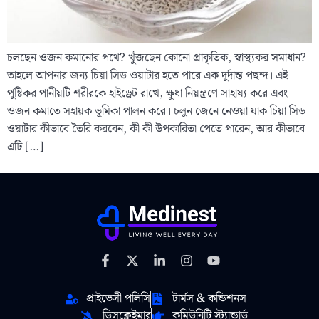
চলছেন ওজন কমানোর পথে? খুঁজছেন কোনো প্রাকৃতিক, স্বাস্থ্যকর সমাধান?
তাহলে আপনার জন্য চিয়া সিড ওয়াটার হতে পারে এক দুর্দান্ত পছন্দ। এই
পুষ্টিকর পানীয়টি শরীরকে হাইড্রেট রাখে, ক্ষুধা নিয়ন্ত্রণে সাহায্য করে এবং
ওজন কমাতে সহায়ক ভূমিকা পালন করে। চলুন জেনে নেওয়া যাক চিয়া সিড
ওয়াটার কীভাবে তৈরি করবেন, কী কী উপকারিতা পেতে পারেন, আর কীভাবে
এটি […]
প্রাইভেসী পলিসি
টার্মস & কন্ডিশনস
ডিসক্লেইমার
কমিউনিটি স্ট্যান্ডার্ড