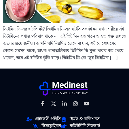
ভিটামিন ডি-এর ঘাটতি কী? ভিটামিন ডি-এর ঘাটতি তখনই হয় যখন শরীরে এই
ভিটামিনের পর্যাপ্ত পরিমাণ থাকে না। এই ভিটামিন হাড় গঠন ও হাড় শক্ত রাখতে
অত্যন্ত প্রয়োজনীয়। আপনি যদি নিয়মিত রোদে না যান, শরীরে শোষণের
কোনো সমস্যা থাকে, অথবা খাদ্যতালিকায় ভিটামিন ডি-যুক্ত খাবার কম খেয়ে
থাকেন, তবে এই ঘাটতির ঝুঁকি বাড়ে। ভিটামিন ডি-কে ‘সূর্য ভিটামিন’ […]
প্রাইভেসী পলিসি
টার্মস & কন্ডিশনস
ডিসক্লেইমার
কমিউনিটি স্ট্যান্ডার্ড