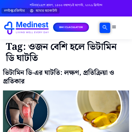
শনিবার
২৪শে শ্রাবণ, ১৪৩৩ বঙ্গাব্দ
৮ই আগস্ট, ২০২৬ খ্রিস্টাব্দ
লগইন
রেজিস্টার
আমার অ্যাকাউন্ট
BMI CLACULATOR
ঘরোয়া চিকিৎসা
মানসিক স্বাস্থ্য
বিষয়ভিত্তিক পরামর্শ
Tag:
ওজন বেশি হলে ভিটামিন
ডি ঘাটতি
ভিটামিন ডি-এর ঘাটতি: লক্ষণ, প্রতিক্রিয়া ও
প্রতিকার