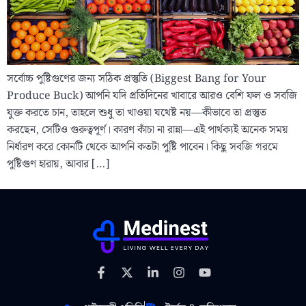
সর্বোচ্চ পুষ্টিগুণের জন্য সঠিক প্রস্তুতি (Biggest Bang for Your
Produce Buck) আপনি যদি প্রতিদিনের খাবারে আরও বেশি ফল ও সবজি
যুক্ত করতে চান, তাহলে শুধু তা খাওয়া যথেষ্ট নয়—কীভাবে তা প্রস্তুত
করছেন, সেটিও গুরুত্বপূর্ণ। কারণ কাঁচা না রান্না—এই পার্থক্যই অনেক সময়
নির্ধারণ করে কোনটি থেকে আপনি কতটা পুষ্টি পাবেন। কিছু সবজি গরমে
পুষ্টিগুণ হারায়, আবার […]