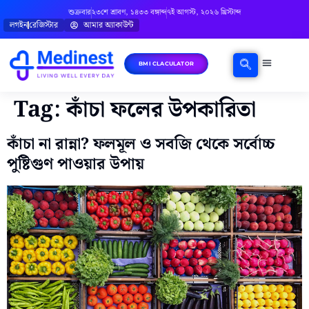
শুক্রবার
২৩শে শ্রাবণ, ১৪৩৩ বঙ্গাব্দ
৭ই আগস্ট, ২০২৬ খ্রিস্টাব্দ
লগইন
রেজিস্টার
আমার অ্যাকাউন্ট
BMI CLACULATOR
Tag:
কাঁচা ফলের উপকারিতা
কাঁচা না রান্না? ফলমূল ও সবজি থেকে সর্বোচ্চ
পুষ্টিগুণ পাওয়ার উপায়