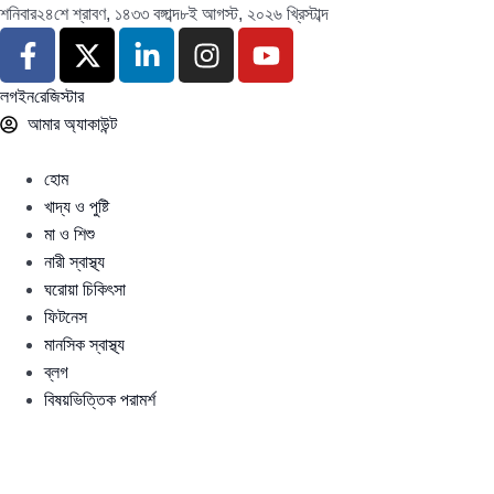
শনিবার
২৪শে শ্রাবণ, ১৪৩৩ বঙ্গাব্দ
৮ই আগস্ট, ২০২৬ খ্রিস্টাব্দ
লগইন
রেজিস্টার
আমার অ্যাকাউন্ট
হোম
খাদ্য ও পুষ্টি
মা ও শিশু
নারী স্বাস্থ্য
ঘরোয়া চিকিৎসা
ফিটনেস
মানসিক স্বাস্থ্য
ব্লগ
বিষয়ভিত্তিক পরামর্শ