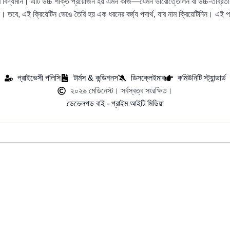
বে বিদ্যমান। এটি উচ্চ শক্তি প্রয়োজন হয় এমন কাজ—যেমন ভারোত্তোলন বা উচ্চ-তীব্রতার ব
েন। তবে, এই ক্রিয়েটিন ভেঙে তৈরি হয় এক ধরনের বর্জ্য পদার্থ, যার নাম ক্রিয়েটিনিন। এই প
প্রাইভেসী পলিসি
টার্মস & কন্ডিশনস
ডিসক্লেইমার
কমিউনিটি স্ট্যান্ডার্ড
২০২৬ মেডিনেস্ট। সর্বস্বত্ব সংরক্ষিত।
ডেভেলপড বাই - প্রাইম আইটি মিডিয়া