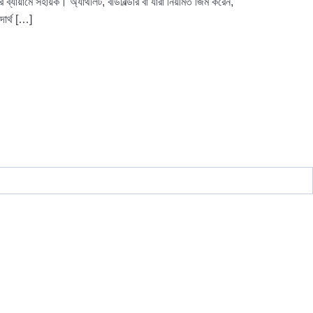
্যায়ামে সহায়ক। অ্যাথলিট, বডিবিল্ডার বা যারা নিয়মিত জিম করেন,
দার্থ […]