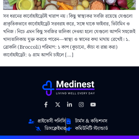
সব ধরনের কার্বোহাইড্রেটই খারাপ নয়। কিছু স্বাস্থ্যকর সবজি রয়েছে যেগুলো
প্রাকৃতিকভাবে কার্বোহাইড্রেট সরবরাহ করে, সঙ্গে থাকে ফাইবার, ভিটামিন ও
খনিজ। নিচে এমন কিছু সবজির তালিকা দেওয়া হলো যেগুলো আপনি সহজেই
খাদ্যতালিকায় যুক্ত করতে পারেন—স্বাস্থ্য ও স্বাদের কথা মাথায় রেখেই। ১.
ব্রোকলি (Broccoli) পরিমাণ: ১ কাপ (কুচানো, কাঁচা বা রান্না করা)
কার্বোহাইড্রেট: ৬ গ্রাম আপনি চাইলে […]
প্রাইভেসী পলিসি
টার্মস & কন্ডিশনস
ডিসক্লেইমার
কমিউনিটি স্ট্যান্ডার্ড