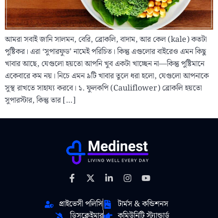
আমরা সবাই জানি সালমন, বেরি, ব্রোকলি, বাদাম, আর কেল (kale) কতটা
পুষ্টিকর। এরা ‘সুপারফুড’ নামেই পরিচিত। কিন্তু এগুলোর বাইরেও এমন কিছু
খাবার আছে, যেগুলো হয়তো আপনি খুব একটা খাচ্ছেন না—কিন্তু পুষ্টিমানে
একেবারে কম নয়। নিচে এমন ৯টি খাবার তুলে ধরা হলো, যেগুলো আপনাকে
সুস্থ রাখতে সাহায্য করবে। ১. ফুলকপি (Cauliflower) ব্রোকলি হয়তো
সুপারস্টার, কিন্তু তার […]
প্রাইভেসী পলিসি
টার্মস & কন্ডিশনস
ডিসক্লেইমার
কমিউনিটি স্ট্যান্ডার্ড