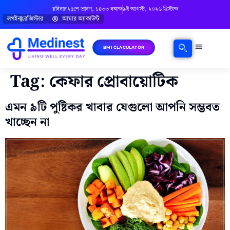
রবিবার
২৫শে শ্রাবণ, ১৪৩৩ বঙ্গাব্দ
৯ই আগস্ট, ২০২৬ খ্রিস্টাব্দ
লগইন
রেজিস্টার
আমার অ্যাকাউন্ট
BMI CLACULATOR
ঘরোয়া চিকিৎসা
মানসিক স্বাস্থ্য
বিষয়ভিত্তিক পরামর্শ
Tag:
কেফার প্রোবায়োটিক
এমন ৯টি পুষ্টিকর খাবার যেগুলো আপনি সম্ভবত
খাচ্ছেন না