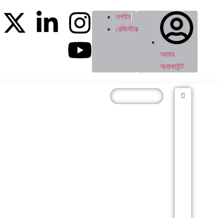
লগইন
রেজিস্টার
আমার
অ্যাকাউন্ট
BMI Claculator