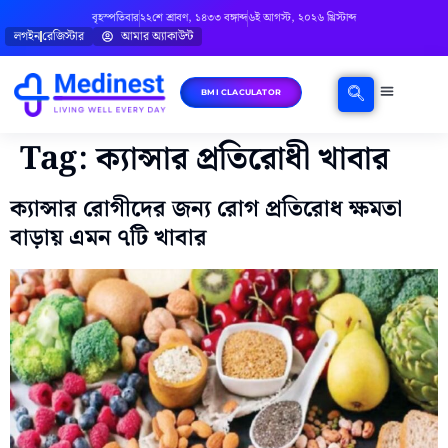
বৃহস্পতিবার
২২শে শ্রাবণ, ১৪৩৩ বঙ্গাব্দ
৬ই আগস্ট, ২০২৬ খ্রিস্টাব্দ
লগইন
রেজিস্টার
আমার অ্যাকাউন্ট
BMI CLACULATOR
ঘরোয়া চিকিৎসা
মানসিক স্বাস্থ্য
বিষয়ভিত্তিক পরামর্শ
Tag:
ক্যান্সার প্রতিরোধী খাবার
ক্যান্সার রোগীদের জন্য রোগ প্রতিরোধ ক্ষমতা
বাড়ায় এমন ৭টি খাবার