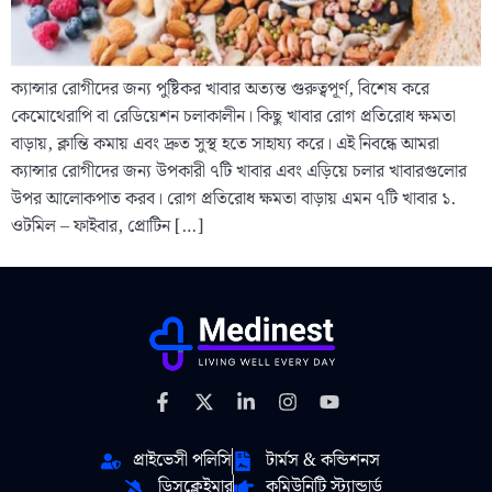
ক্যান্সার রোগীদের জন্য পুষ্টিকর খাবার অত্যন্ত গুরুত্বপূর্ণ, বিশেষ করে
কেমোথেরাপি বা রেডিয়েশন চলাকালীন। কিছু খাবার রোগ প্রতিরোধ ক্ষমতা
বাড়ায়, ক্লান্তি কমায় এবং দ্রুত সুস্থ হতে সাহায্য করে। এই নিবন্ধে আমরা
ক্যান্সার রোগীদের জন্য উপকারী ৭টি খাবার এবং এড়িয়ে চলার খাবারগুলোর
উপর আলোকপাত করব। রোগ প্রতিরোধ ক্ষমতা বাড়ায় এমন ৭টি খাবার ১.
ওটমিল – ফাইবার, প্রোটিন […]
প্রাইভেসী পলিসি
টার্মস & কন্ডিশনস
ডিসক্লেইমার
কমিউনিটি স্ট্যান্ডার্ড