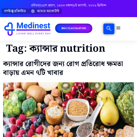
রবিবার
২৫শে শ্রাবণ, ১৪৩৩ বঙ্গাব্দ
৯ই আগস্ট, ২০২৬ খ্রিস্টাব্দ
লগইন
রেজিস্টার
আমার অ্যাকাউন্ট
BMI CLACULATOR
ঘরোয়া চিকিৎসা
মানসিক স্বাস্থ্য
বিষয়ভিত্তিক পরামর্শ
Tag:
ক্যান্সার nutrition
ক্যান্সার রোগীদের জন্য রোগ প্রতিরোধ ক্ষমতা
বাড়ায় এমন ৭টি খাবার