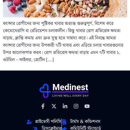
ক্যান্সার রোগীদের জন্য পুষ্টিকর খাবার অত্যন্ত গুরুত্বপূর্ণ, বিশেষ করে
কেমোথেরাপি বা রেডিয়েশন চলাকালীন। কিছু খাবার রোগ প্রতিরোধ ক্ষমতা
বাড়ায়, ক্লান্তি কমায় এবং দ্রুত সুস্থ হতে সাহায্য করে। এই নিবন্ধে আমরা
ক্যান্সার রোগীদের জন্য উপকারী ৭টি খাবার এবং এড়িয়ে চলার খাবারগুলোর
উপর আলোকপাত করব। রোগ প্রতিরোধ ক্ষমতা বাড়ায় এমন ৭টি খাবার ১.
ওটমিল – ফাইবার, প্রোটিন […]
প্রাইভেসী পলিসি
টার্মস & কন্ডিশনস
ডিসক্লেইমার
কমিউনিটি স্ট্যান্ডার্ড