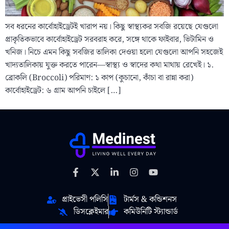
সব ধরনের কার্বোহাইড্রেটই খারাপ নয়। কিছু স্বাস্থ্যকর সবজি রয়েছে যেগুলো
প্রাকৃতিকভাবে কার্বোহাইড্রেট সরবরাহ করে, সঙ্গে থাকে ফাইবার, ভিটামিন ও
খনিজ। নিচে এমন কিছু সবজির তালিকা দেওয়া হলো যেগুলো আপনি সহজেই
খাদ্যতালিকায় যুক্ত করতে পারেন—স্বাস্থ্য ও স্বাদের কথা মাথায় রেখেই। ১.
ব্রোকলি (Broccoli) পরিমাণ: ১ কাপ (কুচানো, কাঁচা বা রান্না করা)
কার্বোহাইড্রেট: ৬ গ্রাম আপনি চাইলে […]
প্রাইভেসী পলিসি
টার্মস & কন্ডিশনস
ডিসক্লেইমার
কমিউনিটি স্ট্যান্ডার্ড