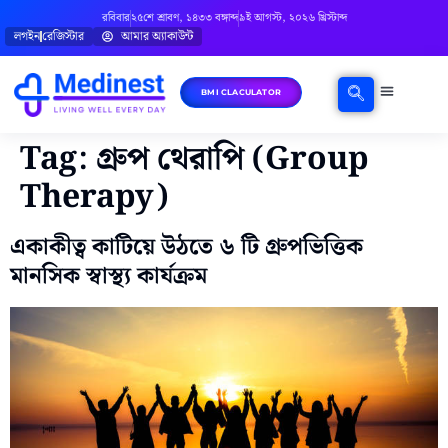
রবিবার
২৫শে শ্রাবণ, ১৪৩৩ বঙ্গাব্দ
৯ই আগস্ট, ২০২৬ খ্রিস্টাব্দ
লগইন
রেজিস্টার
আমার অ্যাকাউন্ট
BMI CLACULATOR
ঘরোয়া চিকিৎসা
মানসিক স্বাস্থ্য
বিষয়ভিত্তিক পরামর্শ
Tag:
গ্রুপ থেরাপি (Group
Therapy)
একাকীত্ব কাটিয়ে উঠতে ৬ টি গ্রুপভিত্তিক
মানসিক স্বাস্থ্য কার্যক্রম