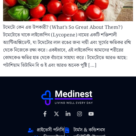
টমেটো কেন এত উপকারী? (What’s So Great About Them?)
টমেটোতে থাকে লাইকোপিন (Lycopene) নামের একটি শক্তিশালী
অ্যান্টিঅক্সিডেন্ট, যা টমেটোর লাল রঙের জন্য দায়ী এবং সূর্যের ক্ষতিকর রশ্মি
থেকে নিজেকে রক্ষা করে। একইভাবে, এই লাইকোপিন আমাদের শরীরের
কোষকেও ক্ষতির হাত থেকে বাঁচাতে সাহায্য করে। টমেটোতে আরও আছে:
পটাশিয়াম ভিটামিন বি ও ই এবং আরও অনেক পুষ্টি […]
প্রাইভেসী পলিসি
টার্মস & কন্ডিশনস