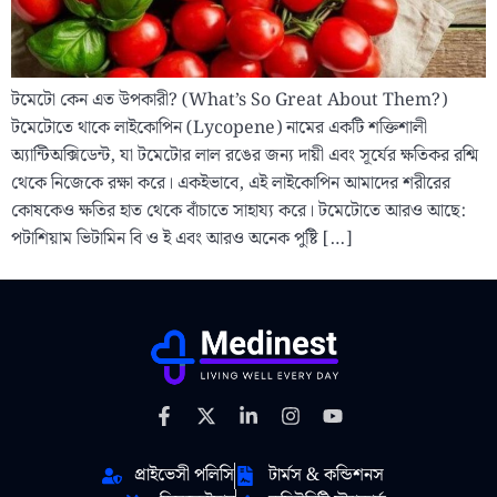
টমেটো কেন এত উপকারী? (What’s So Great About Them?)
টমেটোতে থাকে লাইকোপিন (Lycopene) নামের একটি শক্তিশালী
অ্যান্টিঅক্সিডেন্ট, যা টমেটোর লাল রঙের জন্য দায়ী এবং সূর্যের ক্ষতিকর রশ্মি
থেকে নিজেকে রক্ষা করে। একইভাবে, এই লাইকোপিন আমাদের শরীরের
কোষকেও ক্ষতির হাত থেকে বাঁচাতে সাহায্য করে। টমেটোতে আরও আছে:
পটাশিয়াম ভিটামিন বি ও ই এবং আরও অনেক পুষ্টি […]
প্রাইভেসী পলিসি
টার্মস & কন্ডিশনস