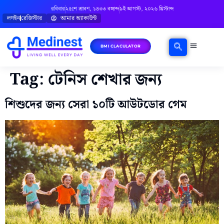
রবিবার
২৫শে শ্রাবণ, ১৪৩৩ বঙ্গাব্দ
৯ই আগস্ট, ২০২৬ খ্রিস্টাব্দ
লগইন
রেজিস্টার
আমার অ্যাকাউন্ট
BMI CLACULATOR
ঘরোয়া চিকিৎসা
মানসিক স্বাস্থ্য
বিষয়ভিত্তিক পরামর্শ
Tag:
টেনিস শেখার জন্য
শিশুদের জন্য সেরা ১০টি আউটডোর গেম