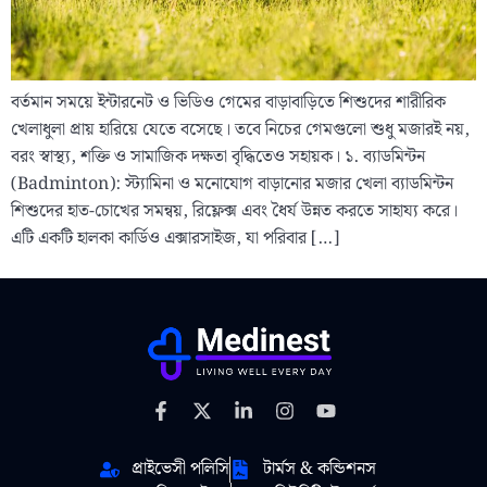
বর্তমান সময়ে ইন্টারনেট ও ভিডিও গেমের বাড়াবাড়িতে শিশুদের শারীরিক
খেলাধুলা প্রায় হারিয়ে যেতে বসেছে। তবে নিচের গেমগুলো শুধু মজারই নয়,
বরং স্বাস্থ্য, শক্তি ও সামাজিক দক্ষতা বৃদ্ধিতেও সহায়ক। ১. ব্যাডমিন্টন
(Badminton): স্ট্যামিনা ও মনোযোগ বাড়ানোর মজার খেলা ব্যাডমিন্টন
শিশুদের হাত-চোখের সমন্বয়, রিফ্লেক্স এবং ধৈর্য উন্নত করতে সাহায্য করে।
এটি একটি হালকা কার্ডিও এক্সারসাইজ, যা পরিবার […]
প্রাইভেসী পলিসি
টার্মস & কন্ডিশনস