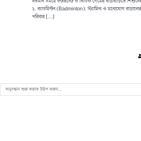
বর্তমান সময়ে ইন্টারনেট ও ভিডিও গেমের বাড়াবাড়িতে শিশুদের 
১. ব্যাডমিন্টন (Badminton): স্ট্যামিনা ও মনোযোগ বাড়ানোর 
পরিবার […]