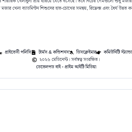
শারীরিক খেলাধুলা প্রায় হারিয়ে যেতে বসেছে। তবে নিচের গেমগুলো শুধু মজারই নয়
মজার খেলা ব্যাডমিন্টন শিশুদের হাত-চোখের সমন্বয়, রিফ্লেক্স এবং ধৈর্য উন্নত 
প্রাইভেসী পলিসি
টার্মস & কন্ডিশনস
ডিসক্লেইমার
কমিউনিটি স্ট্যান্ডার
২০২৬ মেডিনেস্ট। সর্বস্বত্ব সংরক্ষিত।
ডেভেলপড বাই - প্রাইম আইটি মিডিয়া