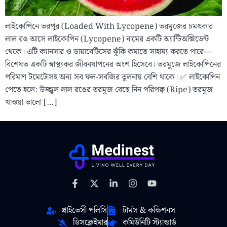
লাইকোপিনে ভরপুর (Loaded With Lycopene) তরমুজের চমৎকার
লাল রঙ আসে লাইকোপিন (Lycopene) নামের একটি অ্যান্টিঅক্সিডেন্ট
থেকে। এটি ক্যানসার ও ডায়াবেটিসের ঝুঁকি কমাতে সাহায্য করতে পারে—
বিশেষত একটি স্বাস্থ্যকর জীবনযাপনের অংশ হিসেবে। তরমুজে লাইকোপিনের
পরিমাণ টমেটোসহ অন্য সব ফল-সবজির তুলনায় বেশি থাকে। ✅ লাইকোপিন
পেতে হলে: উজ্জ্বল লাল রঙের তরমুজ বেছে নিন পরিপক্ব (Ripe) তরমুজ
খাওয়া ভালো […]
প্রাইভেসী পলিসি
টার্মস & কন্ডিশনস
ডিসক্লেইমার
কমিউনিটি স্ট্যান্ডার্ড