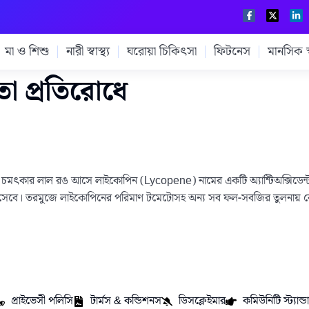
মা ও শিশু
নারী স্বাস্থ্য
ঘরোয়া চিকিৎসা
ফিটনেস
মানসিক স্ব
তা প্রতিরোধে
ার লাল রঙ আসে লাইকোপিন (Lycopene) নামের একটি অ্যান্টিঅক্সিডেন্ট থেক
িসেবে। তরমুজে লাইকোপিনের পরিমাণ টমেটোসহ অন্য সব ফল-সবজির তুলনায় ব
প্রাইভেসী পলিসি
টার্মস & কন্ডিশনস
ডিসক্লেইমার
কমিউনিটি স্ট্যান্ডার