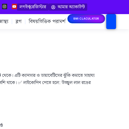
লগইন
রেজিস্টার
আমার অ্যাকাউন্ট
াস্থ্য
ব্লগ
বিষয়ভিত্তিক পরামর্শ
BMI CLACULATOR
ে। এটি ক্যানসার ও ডায়াবেটিসের ঝুঁকি কমাতে সাহায্য
েশি থাকে। ✅ লাইকোপিন পেতে হলে: উজ্জ্বল লাল রঙের
্ড