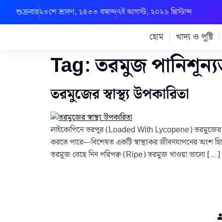
শুক্রবার
২৩শে শ্রাবণ, ১৪৩৩ বঙ্গাব্দ
৭ই আগস্ট, ২০২৬ খ্রিস্টাব্দ
হোম
খাদ্য ও পুষ্টি
Tag:
তরমুজ পানিশূন্য
তরমুজের স্বাস্থ্য উপকারিতা
লাইকোপিনে ভরপুর (Loaded With Lycopene) তরমুজের চমৎক
করতে পারে—বিশেষত একটি স্বাস্থ্যকর জীবনযাপনের অংশ হ
তরমুজ বেছে নিন পরিপক্ব (Ripe) তরমুজ খাওয়া ভালো […]