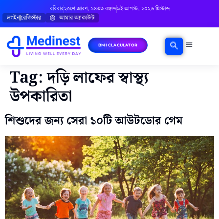
রবিবার
২৫শে শ্রাবণ, ১৪৩৩ বঙ্গাব্দ
৯ই আগস্ট, ২০২৬ খ্রিস্টাব্দ
লগইন
রেজিস্টার
আমার অ্যাকাউন্ট
BMI CLACULATOR
ঘরোয়া চিকিৎসা
মানসিক স্বাস্থ্য
বিষয়ভিত্তিক পরামর্শ
Tag:
দড়ি লাফের স্বাস্থ্য
উপকারিতা
শিশুদের জন্য সেরা ১০টি আউটডোর গেম