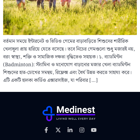
বর্তমান সময়ে ইন্টারনেট ও ভিডিও গেমের বাড়াবাড়িতে শিশুদের শারীরিক
খেলাধুলা প্রায় হারিয়ে যেতে বসেছে। তবে নিচের গেমগুলো শুধু মজারই নয়,
বরং স্বাস্থ্য, শক্তি ও সামাজিক দক্ষতা বৃদ্ধিতেও সহায়ক। ১. ব্যাডমিন্টন
(Badminton): স্ট্যামিনা ও মনোযোগ বাড়ানোর মজার খেলা ব্যাডমিন্টন
শিশুদের হাত-চোখের সমন্বয়, রিফ্লেক্স এবং ধৈর্য উন্নত করতে সাহায্য করে।
এটি একটি হালকা কার্ডিও এক্সারসাইজ, যা পরিবার […]