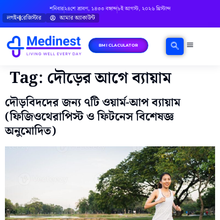
শনিবার
২৪শে শ্রাবণ, ১৪৩৩ বঙ্গাব্দ
৮ই আগস্ট, ২০২৬ খ্রিস্টাব্দ
লগইন
রেজিস্টার
আমার অ্যাকাউন্ট
BMI CLACULATOR
ঘরোয়া চিকিৎসা
মানসিক স্বাস্থ্য
বিষয়ভিত্তিক পরামর্শ
Tag:
দৌড়ের আগে ব্যায়াম
দৌড়বিদদের জন্য ৭টি ওয়ার্ম-আপ ব্যায়াম
(ফিজিওথেরাপিস্ট ও ফিটনেস বিশেষজ্ঞ
অনুমোদিত)