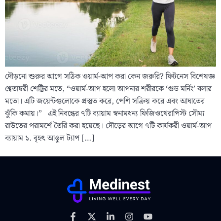
দৌড়নো শুরুর আগে সঠিক ওয়ার্ম-আপ করা কেন জরুরি? ফিটনেস বিশেষজ্ঞ
শ্বেতাম্বরী শেট্টির মতে, “ওয়ার্ম-আপ হলো আপনার শরীরকে ‘গুড মর্নিং’ বলার
মতো। এটি জয়েন্টগুলোকে প্রস্তুত করে, পেশি সক্রিয় করে এবং আঘাতের
ঝুঁকি কমায়।” এই নিবন্ধের ৭টি ব্যায়াম স্বনামধন্য ফিজিওথেরাপিস্ট সৌম্য
রাউতের পরামর্শে তৈরি করা হয়েছে। দৌড়ের আগে ৭টি কার্যকরী ওয়ার্ম-আপ
ব্যায়াম ১. বৃহৎ আঙুল ট্যাপ […]