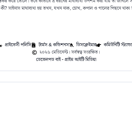
তিকর করে তোলে। তবে কীভাবে এ ধরনের মাথাব্যথা উপশম করা যায় তা জানলে সহজ
যথা কী? সাইনাস মাথাব্যথা হয় তখন, যখন নাক, চোখ, কপাল ও গালের পিছনে থাকা
প্রাইভেসী পলিসি
টার্মস & কন্ডিশনস
ডিসক্লেইমার
কমিউনিটি স্ট্যান্ডার
২০২৬ মেডিনেস্ট। সর্বস্বত্ব সংরক্ষিত।
ডেভেলপড বাই - প্রাইম আইটি মিডিয়া