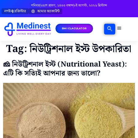
শনিবার
২৪শে শ্রাবণ, ১৪৩৩ বঙ্গাব্দ
৮ই আগস্ট, ২০২৬ খ্রিস্টাব্দ
লগইন
রেজিস্টার
আমার অ্যাকাউন্ট
BMI CLACULATOR
ঘরোয়া চিকিৎসা
মানসিক স্বাস্থ্য
বিষয়ভিত্তিক পরামর্শ
Tag:
নিউট্রিশনাল ইস্ট উপকারিতা
🧀 নিউট্রিশনাল ইস্ট (Nutritional Yeast):
এটি কি সত্যিই আপনার জন্য ভালো?