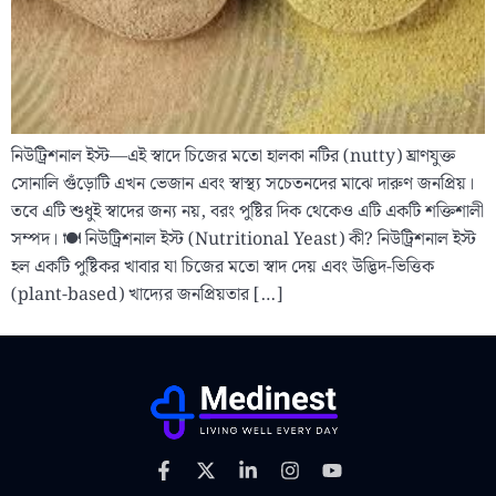
নিউট্রিশনাল ইস্ট—এই স্বাদে চিজের মতো হালকা নটির (nutty) ঘ্রাণযুক্ত
সোনালি গুঁড়োটি এখন ভেজান এবং স্বাস্থ্য সচেতনদের মাঝে দারুণ জনপ্রিয়।
তবে এটি শুধুই স্বাদের জন্য নয়, বরং পুষ্টির দিক থেকেও এটি একটি শক্তিশালী
সম্পদ। 🍽️ নিউট্রিশনাল ইস্ট (Nutritional Yeast) কী? নিউট্রিশনাল ইস্ট
হল একটি পুষ্টিকর খাবার যা চিজের মতো স্বাদ দেয় এবং উদ্ভিদ-ভিত্তিক
(plant-based) খাদ্যের জনপ্রিয়তার […]