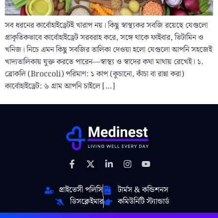
সব ধরনের কার্বোহাইড্রেটই খারাপ নয়। কিছু স্বাস্থ্যকর সবজি রয়েছে যেগুলো
প্রাকৃতিকভাবে কার্বোহাইড্রেট সরবরাহ করে, সঙ্গে থাকে ফাইবার, ভিটামিন ও
খনিজ। নিচে এমন কিছু সবজির তালিকা দেওয়া হলো যেগুলো আপনি সহজেই
খাদ্যতালিকায় যুক্ত করতে পারেন—স্বাস্থ্য ও স্বাদের কথা মাথায় রেখেই। ১.
ব্রোকলি (Broccoli) পরিমাণ: ১ কাপ (কুচানো, কাঁচা বা রান্না করা)
কার্বোহাইড্রেট: ৬ গ্রাম আপনি চাইলে […]
প্রাইভেসী পলিসি
টার্মস & কন্ডিশনস
ডিসক্লেইমার
কমিউনিটি স্ট্যান্ডার্ড