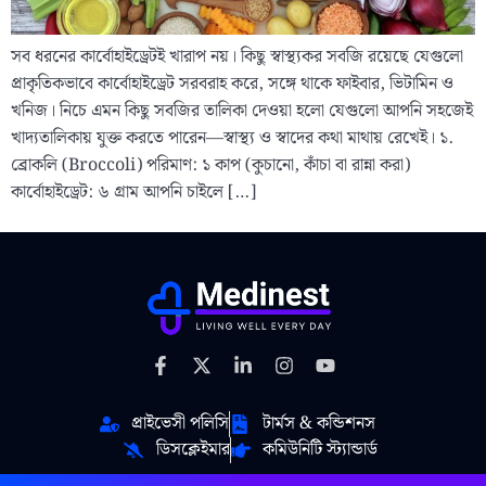
সব ধরনের কার্বোহাইড্রেটই খারাপ নয়। কিছু স্বাস্থ্যকর সবজি রয়েছে যেগুলো
প্রাকৃতিকভাবে কার্বোহাইড্রেট সরবরাহ করে, সঙ্গে থাকে ফাইবার, ভিটামিন ও
খনিজ। নিচে এমন কিছু সবজির তালিকা দেওয়া হলো যেগুলো আপনি সহজেই
খাদ্যতালিকায় যুক্ত করতে পারেন—স্বাস্থ্য ও স্বাদের কথা মাথায় রেখেই। ১.
ব্রোকলি (Broccoli) পরিমাণ: ১ কাপ (কুচানো, কাঁচা বা রান্না করা)
কার্বোহাইড্রেট: ৬ গ্রাম আপনি চাইলে […]
প্রাইভেসী পলিসি
টার্মস & কন্ডিশনস
ডিসক্লেইমার
কমিউনিটি স্ট্যান্ডার্ড