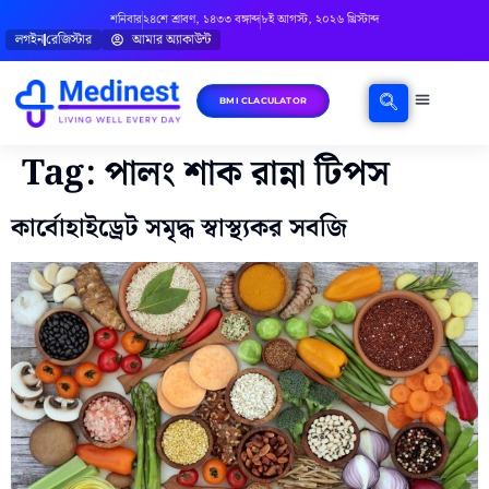
শনিবার
২৪শে শ্রাবণ, ১৪৩৩ বঙ্গাব্দ
৮ই আগস্ট, ২০২৬ খ্রিস্টাব্দ
লগইন
রেজিস্টার
আমার অ্যাকাউন্ট
BMI CLACULATOR
Tag:
পালং শাক রান্না টিপস
কার্বোহাইড্রেট সমৃদ্ধ স্বাস্থ্যকর সবজি