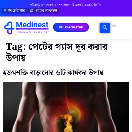
শনিবার
২৪শে শ্রাবণ, ১৪৩৩ বঙ্গাব্দ
৮ই আগস্ট, ২০২৬ খ্রিস্টাব্দ
লগইন
রেজিস্টার
আমার অ্যাকাউন্ট
BMI CLACULATOR
ঘরোয়া চিকিৎসা
মানসিক স্বাস্থ্য
বিষয়ভিত্তিক পরামর্শ
Tag:
পেটের গ্যাস দূর করার
উপায়
হজমশক্তি বাড়ানোর ৬টি কার্যকর উপায়