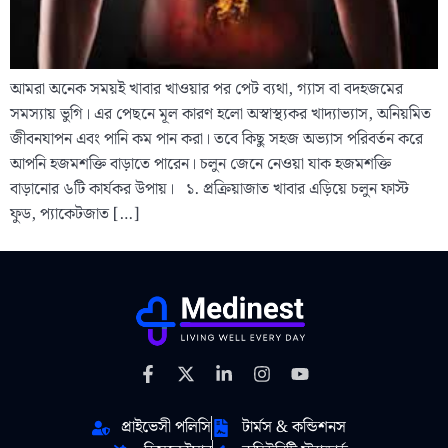
আমরা অনেক সময়ই খাবার খাওয়ার পর পেট ব্যথা, গ্যাস বা বদহজমের
সমস্যায় ভুগি। এর পেছনে মূল কারণ হলো অস্বাস্থ্যকর খাদ্যাভ্যাস, অনিয়মিত
জীবনযাপন এবং পানি কম পান করা। তবে কিছু সহজ অভ্যাস পরিবর্তন করে
আপনি হজমশক্তি বাড়াতে পারেন। চলুন জেনে নেওয়া যাক হজমশক্তি
বাড়ানোর ৬টি কার্যকর উপায়। ১. প্রক্রিয়াজাত খাবার এড়িয়ে চলুন ফাস্ট
ফুড, প্যাকেটজাত […]
প্রাইভেসী পলিসি
টার্মস & কন্ডিশনস