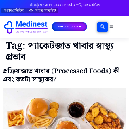
রবিবার
২৫শে শ্রাবণ, ১৪৩৩ বঙ্গাব্দ
৯ই আগস্ট, ২০২৬ খ্রিস্টাব্দ
লগইন
রেজিস্টার
আমার অ্যাকাউন্ট
BMI CLACULATOR
ঘরোয়া চিকিৎসা
মানসিক স্বাস্থ্য
বিষয়ভিত্তিক পরামর্শ
Tag:
প্যাকেটজাত খাবার স্বাস্থ্য
প্রভাব
প্রক্রিয়াজাত খাবার (Processed Foods) কী
এবং কতটা স্বাস্থ্যকর?