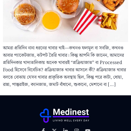
আমরা প্রতিদিন নানা ধরনের খাবার খাই—কখনও ফলমূল বা সবজি, কখনও
আবার প্যাকেটজাত, ঝটপট তৈরি খাবার। কিন্তু আপনি কি জানেন, আমাদের
প্রতিদিনকার খাদ্যতালিকায় অনেক খাবারই “প্রক্রিয়াজাত” বা Processed
Food হিসেবে বিবেচিত? প্রক্রিয়াজাত খাবার আসলে কী? প্রক্রিয়াজাত খাবার
বলতে বোঝায় যেসব খাবার প্রাকৃতিক অবস্থায় ছিল, কিন্তু পরে কাটা, ধোয়া,
রান্না, পাস্তুরাইজ, ক্যানজাত, জমাট বাঁধানো, শুকানো, মেশানো বা […]