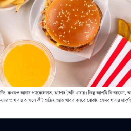
জি, কখনও আবার প্যাকেটজাত, ঝটপট তৈরি খাবার। কিন্তু আপনি কি জানেন, আম
য়াজাত খাবার আসলে কী? প্রক্রিয়াজাত খাবার বলতে বোঝায় যেসব খাবার প্রাকৃতিক অব