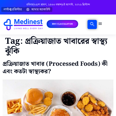
রবিবার
২৫শে শ্রাবণ, ১৪৩৩ বঙ্গাব্দ
৯ই আগস্ট, ২০২৬ খ্রিস্টাব্দ
লগইন
রেজিস্টার
আমার অ্যাকাউন্ট
BMI CLACULATOR
ঘরোয়া চিকিৎসা
মানসিক স্বাস্থ্য
বিষয়ভিত্তিক পরামর্শ
Tag:
প্রক্রিয়াজাত খাবারের স্বাস্থ্য
ঝুঁকি
প্রক্রিয়াজাত খাবার (Processed Foods) কী
এবং কতটা স্বাস্থ্যকর?