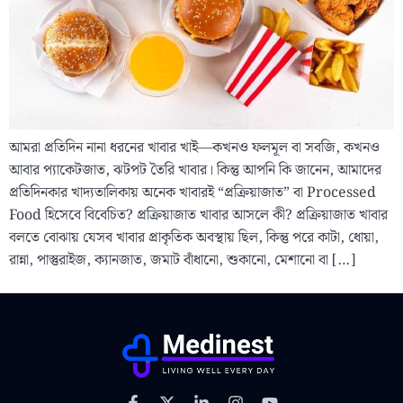
আমরা প্রতিদিন নানা ধরনের খাবার খাই—কখনও ফলমূল বা সবজি, কখনও
আবার প্যাকেটজাত, ঝটপট তৈরি খাবার। কিন্তু আপনি কি জানেন, আমাদের
প্রতিদিনকার খাদ্যতালিকায় অনেক খাবারই “প্রক্রিয়াজাত” বা Processed
Food হিসেবে বিবেচিত? প্রক্রিয়াজাত খাবার আসলে কী? প্রক্রিয়াজাত খাবার
বলতে বোঝায় যেসব খাবার প্রাকৃতিক অবস্থায় ছিল, কিন্তু পরে কাটা, ধোয়া,
রান্না, পাস্তুরাইজ, ক্যানজাত, জমাট বাঁধানো, শুকানো, মেশানো বা […]