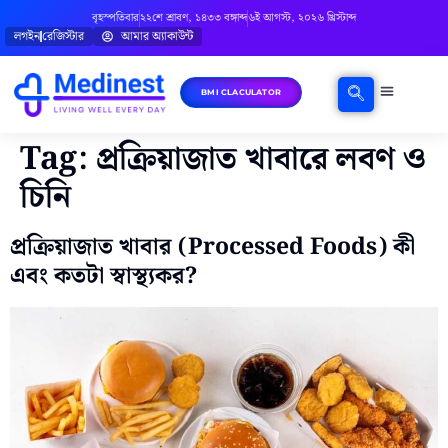
বৃহস্পতিবার
২২শে শ্রাবণ, ১৪৩৩ বঙ্গাব্দ
৬ই আগস্ট, ২০২৬ খ্রিস্টাব্দ
লগইন
রেজিস্টার
আমার অ্যাকাউন্ট
BMI CLACULATOR
ঘরোয়া চিকিৎসা
মানসিক স্বাস্থ্য
বিষয়ভিত্তিক পরামর্শ
Tag:
প্রক্রিয়াজাত খাবারে লবণ ও
চিনি
প্রক্রিয়াজাত খাবার (Processed Foods) কী
এবং কতটা স্বাস্থ্যকর?