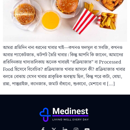
আমরা প্রতিদিন নানা ধরনের খাবার খাই—কখনও ফলমূল বা সবজি, কখনও
আবার প্যাকেটজাত, ঝটপট তৈরি খাবার। কিন্তু আপনি কি জানেন, আমাদের
প্রতিদিনকার খাদ্যতালিকায় অনেক খাবারই “প্রক্রিয়াজাত” বা Processed
Food হিসেবে বিবেচিত? প্রক্রিয়াজাত খাবার আসলে কী? প্রক্রিয়াজাত খাবার
বলতে বোঝায় যেসব খাবার প্রাকৃতিক অবস্থায় ছিল, কিন্তু পরে কাটা, ধোয়া,
রান্না, পাস্তুরাইজ, ক্যানজাত, জমাট বাঁধানো, শুকানো, মেশানো বা […]