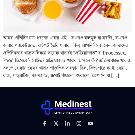
আমরা প্রতিদিন নানা ধরনের খাবার খাই—কখনও ফলমূল বা সবজি, কখনও
আবার প্যাকেটজাত, ঝটপট তৈরি খাবার। কিন্তু আপনি কি জানেন, আমাদের
প্রতিদিনকার খাদ্যতালিকায় অনেক খাবারই “প্রক্রিয়াজাত” বা Processed
Food হিসেবে বিবেচিত? প্রক্রিয়াজাত খাবার আসলে কী? প্রক্রিয়াজাত খাবার
বলতে বোঝায় যেসব খাবার প্রাকৃতিক অবস্থায় ছিল, কিন্তু পরে কাটা, ধোয়া,
রান্না, পাস্তুরাইজ, ক্যানজাত, জমাট বাঁধানো, শুকানো, মেশানো বা […]