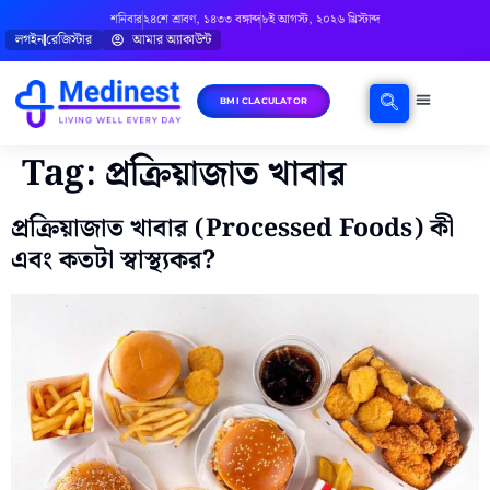
শনিবার
২৪শে শ্রাবণ, ১৪৩৩ বঙ্গাব্দ
৮ই আগস্ট, ২০২৬ খ্রিস্টাব্দ
লগইন
রেজিস্টার
আমার অ্যাকাউন্ট
BMI CLACULATOR
ঘরোয়া চিকিৎসা
মানসিক স্বাস্থ্য
বিষয়ভিত্তিক পরামর্শ
Tag:
প্রক্রিয়াজাত খাবার
প্রক্রিয়াজাত খাবার (Processed Foods) কী
এবং কতটা স্বাস্থ্যকর?