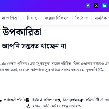
মা ও শিশু
নারী স্বাস্থ্য
ঘরোয়া চিকিৎসা
ফিটনেস
মানসিক স্ব
ই উপকারিতা
 আপনি সম্ভবত খাচ্ছেন না
ale) কতটা পুষ্টিকর। এরা ‘সুপারফুড’ নামেই পরিচিত। কিন্তু এগুলোর বাইরেও
তুলে ধরা হলো, যেগুলো আপনাকে সুস্থ রাখতে সাহায্য করবে। ১. ফুলকপি (Caulif
প্রাইভেসী পলিসি
টার্মস & কন্ডিশনস
ডিসক্লেইমার
কমিউনিটি স্ট্যান্ডার
২০২৬ মেডিনেস্ট। সর্বস্বত্ব সংরক্ষিত।