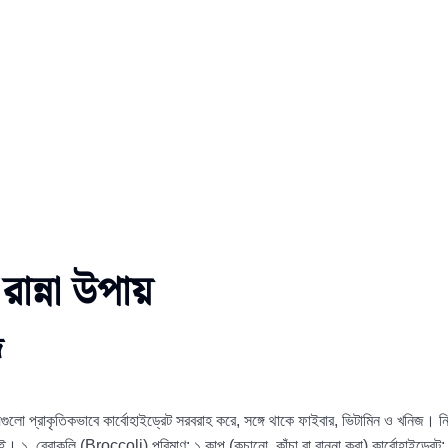
রান্না উপায়
ি
 যেগুলো প্রাকৃতিকভাবে কার্বোহাইড্রেট সরবরাহ করে, সঙ্গে থাকে ফাইবার, ভিটামিন ও খন
েই। ১. ব্রোকলি (Broccoli) পরিমাণ: ১ কাপ (কুচানো, কাঁচা বা রান্না করা) কার্বোহাইড্রে