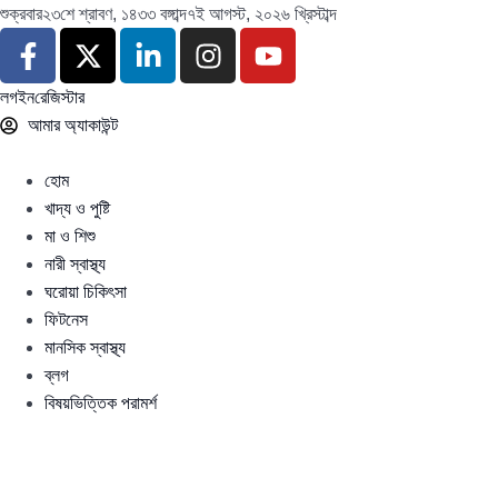
শুক্রবার
২৩শে শ্রাবণ, ১৪৩৩ বঙ্গাব্দ
৭ই আগস্ট, ২০২৬ খ্রিস্টাব্দ
লগইন
রেজিস্টার
আমার অ্যাকাউন্ট
হোম
খাদ্য ও পুষ্টি
মা ও শিশু
নারী স্বাস্থ্য
ঘরোয়া চিকিৎসা
ফিটনেস
মানসিক স্বাস্থ্য
ব্লগ
বিষয়ভিত্তিক পরামর্শ