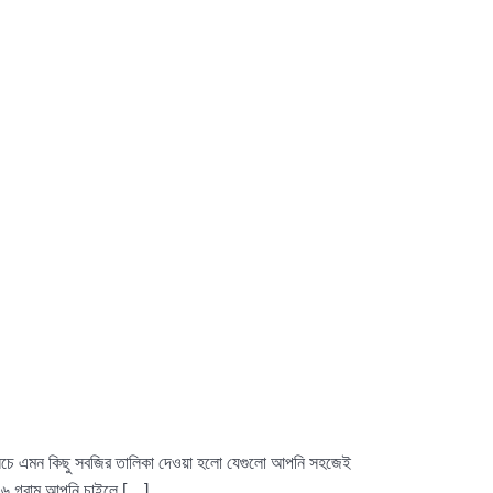
িজ। নিচে এমন কিছু সবজির তালিকা দেওয়া হলো যেগুলো আপনি সহজেই
ট: ৬ গ্রাম আপনি চাইলে […]