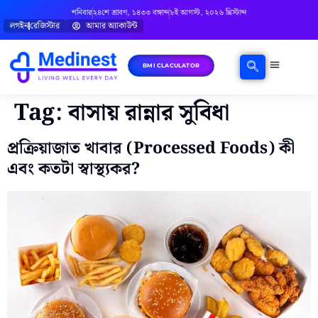
শনিবার
২৪শে শ্রাবণ, ১৪৩৩ বঙ্গাব্দ
৮ই আগস্ট, ২০২৬ খ্রিস্টাব্দ
লগইন
রেজিস্টার
আমার অ্যাকাউন্ট
BMI CLACULATOR
Tag:
বাসায় রান্নার সুবিধা
প্রক্রিয়াজাত খাবার (Processed Foods) কী
এবং কতটা স্বাস্থ্যকর?