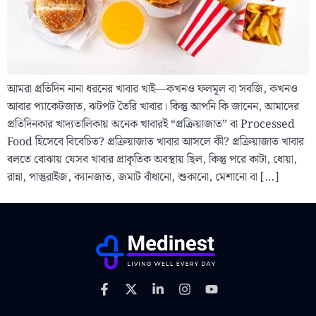
আমরা প্রতিদিন নানা ধরনের খাবার খাই—কখনও ফলমূল বা সবজি, কখনও
আবার প্যাকেটজাত, ঝটপট তৈরি খাবার। কিন্তু আপনি কি জানেন, আমাদের
প্রতিদিনকার খাদ্যতালিকায় অনেক খাবারই “প্রক্রিয়াজাত” বা Processed
Food হিসেবে বিবেচিত? প্রক্রিয়াজাত খাবার আসলে কী? প্রক্রিয়াজাত খাবার
বলতে বোঝায় যেসব খাবার প্রাকৃতিক অবস্থায় ছিল, কিন্তু পরে কাটা, ধোয়া,
রান্না, পাস্তুরাইজ, ক্যানজাত, জমাট বাঁধানো, শুকানো, মেশানো বা […]