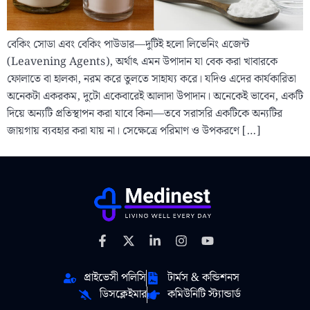
বেকিং সোডা এবং বেকিং পাউডার—দুটিই হলো লিভেনিং এজেন্ট
(Leavening Agents), অর্থাৎ এমন উপাদান যা বেক করা খাবারকে
ফোলাতে বা হালকা, নরম করে তুলতে সাহায্য করে। যদিও এদের কার্যকারিতা
অনেকটা একরকম, দুটো একেবারেই আলাদা উপাদান। অনেকেই ভাবেন, একটি
দিয়ে অন্যটি প্রতিস্থাপন করা যাবে কিনা—তবে সরাসরি একটিকে অন্যটির
জায়গায় ব্যবহার করা যায় না। সেক্ষেত্রে পরিমাণ ও উপকরণে […]
প্রাইভেসী পলিসি
টার্মস & কন্ডিশনস
ডিসক্লেইমার
কমিউনিটি স্ট্যান্ডার্ড