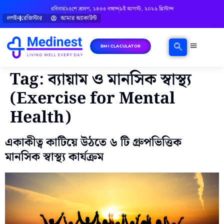
রবিবার
২৫শে শ্রাবণ, ১৪৩৩ বঙ্গাব্দ
৯ই আগস্ট, ২০২৬ খ্রিস্টাব্দ
লগইন
রেজিস্টার
আমার অ্যাকাউন্ট
BMI CLACULATOR
ঘরোয়া চিকিৎসা
মানসিক স্বাস্থ্য
বিষয়ভিত্তিক পরামর্শ
Tag:
ব্যায়াম ও মানসিক স্বাস্থ্য
(Exercise for Mental
Health)
একাকীত্ব কাটিয়ে উঠতে ৬ টি গ্রুপভিত্তিক
মানসিক স্বাস্থ্য কার্যক্রম