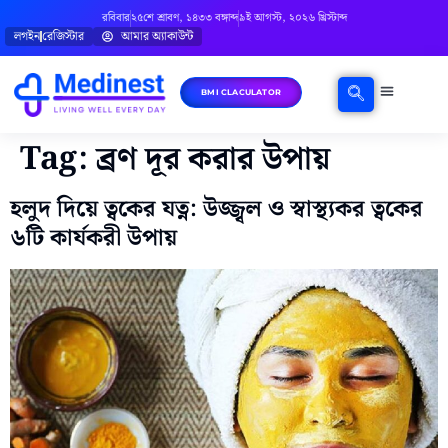
রবিবার
২৫শে শ্রাবণ, ১৪৩৩ বঙ্গাব্দ
৯ই আগস্ট, ২০২৬ খ্রিস্টাব্দ
লগইন
রেজিস্টার
আমার অ্যাকাউন্ট
BMI CLACULATOR
ঘরোয়া চিকিৎসা
মানসিক স্বাস্থ্য
বিষয়ভিত্তিক পরামর্শ
Tag:
ব্রণ দূর করার উপায়
হলুদ দিয়ে ত্বকের যত্ন: উজ্জ্বল ও স্বাস্থ্যকর ত্বকের
৬টি কার্যকরী উপায়