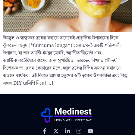
উজ্জ্বল ও স্বাস্থ্যকর ত্বকের সন্ধানে অনেকেই প্রাকৃতিক উপাদানের দিকে
ঝুঁকছেন। হলুদ (*Curcuma longa*) হলো এমনই একটি শক্তিশালী
উপাদান, যা তার অ্যান্টি-ইনফ্ল্যামেটরি, অ্যান্টিঅক্সিডেন্ট এবং
অ্যান্টিব্যাকটেরিয়াল গুণের জন্য সুপরিচিত। ভারতের বিখ্যাত সৌন্দর্য
বিশেষজ্ঞ ডা. ব্লসম কোচারের মতে, হলুদ ত্বকের বিভিন্ন সমস্যা সমাধানে
অত্যন্ত কার্যকর। এই নিবন্ধে আমরা হলুদের ৬টি ত্বকের উপকারিতা এবং কিছু
সহজ DIY রেসিপি নিয়ে […]