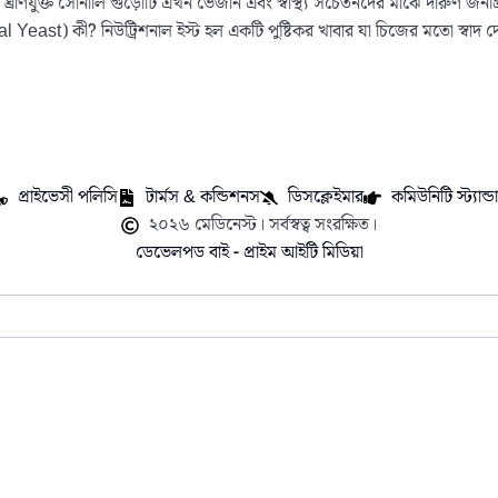
্রাণযুক্ত সোনালি গুঁড়োটি এখন ভেজান এবং স্বাস্থ্য সচেতনদের মাঝে দারুণ জনপ্র
al Yeast) কী? নিউট্রিশনাল ইস্ট হল একটি পুষ্টিকর খাবার যা চিজের মতো স্বাদ দ
প্রাইভেসী পলিসি
টার্মস & কন্ডিশনস
ডিসক্লেইমার
কমিউনিটি স্ট্যান্ডার
২০২৬ মেডিনেস্ট। সর্বস্বত্ব সংরক্ষিত।
ডেভেলপড বাই - প্রাইম আইটি মিডিয়া