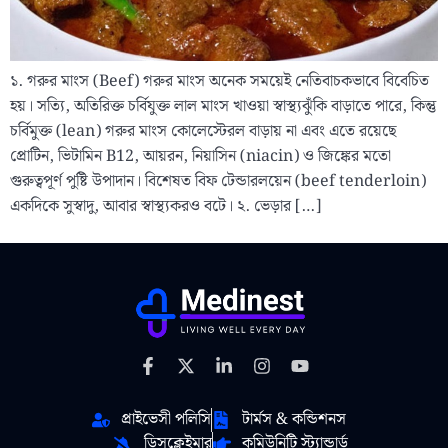
১. গরুর মাংস (Beef) গরুর মাংস অনেক সময়েই নেতিবাচকভাবে বিবেচিত
হয়। সত্যি, অতিরিক্ত চর্বিযুক্ত লাল মাংস খাওয়া স্বাস্থ্যঝুঁকি বাড়াতে পারে, কিন্তু
চর্বিমুক্ত (lean) গরুর মাংস কোলেস্টেরল বাড়ায় না এবং এতে রয়েছে
প্রোটিন, ভিটামিন B12, আয়রন, নিয়াসিন (niacin) ও জিঙ্কের মতো
গুরুত্বপূর্ণ পুষ্টি উপাদান। বিশেষত বিফ টেন্ডারলয়েন (beef tenderloin)
একদিকে সুস্বাদু, আবার স্বাস্থ্যকরও বটে। ২. ভেড়ার […]
প্রাইভেসী পলিসি
টার্মস & কন্ডিশনস
ডিসক্লেইমার
কমিউনিটি স্ট্যান্ডার্ড