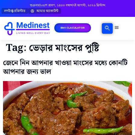
শুক্রবার
২৩শে শ্রাবণ, ১৪৩৩ বঙ্গাব্দ
৭ই আগস্ট, ২০২৬ খ্রিস্টাব্দ
লগইন
রেজিস্টার
আমার অ্যাকাউন্ট
BMI CLACULATOR
ঘরোয়া চিকিৎসা
মানসিক স্বাস্থ্য
বিষয়ভিত্তিক পরামর্শ
Tag:
ভেড়ার মাংসের পুষ্টি
জেনে নিন আপনার খাওয়া মাংসের মধ্যে কোনটি
আপনার জন্য ভাল