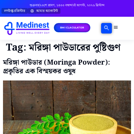
শুক্রবার
২৩শে শ্রাবণ, ১৪৩৩ বঙ্গাব্দ
৭ই আগস্ট, ২০২৬ খ্রিস্টাব্দ
লগইন
রেজিস্টার
আমার অ্যাকাউন্ট
BMI CLACULATOR
ঘরোয়া চিকিৎসা
মানসিক স্বাস্থ্য
বিষয়ভিত্তিক পরামর্শ
Tag:
মরিঙ্গা পাউডারের পুষ্টিগুণ
মরিঙ্গা পাউডার (Moringa Powder):
প্রকৃতির এক বিস্ময়কর ওষুধ