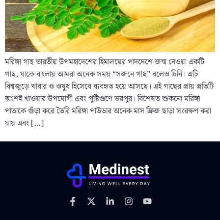
মরিঙ্গা গাছ ভারতীয় উপমহাদেশের হিমালয়ের পাদদেশে জন্ম নেওয়া একটি
গাছ, যাকে বাংলায় আমরা অনেক সময় “সজনে গাছ” বলেও চিনি। এটি
বিশ্বজুড়ে খাবার ও ওষুধ হিসেবে ব্যবহৃত হয়ে আসছে। এই গাছের প্রায় প্রতিটি
অংশই খাওয়ার উপযোগী এবং পুষ্টিগুণে ভরপুর। বিশেষত শুকনো মরিঙ্গা
পাতাকে গুঁড়া করে তৈরি মরিঙ্গা পাউডার অনেক মাস ফ্রিজ ছাড়া সংরক্ষণ করা
যায় এবং […]