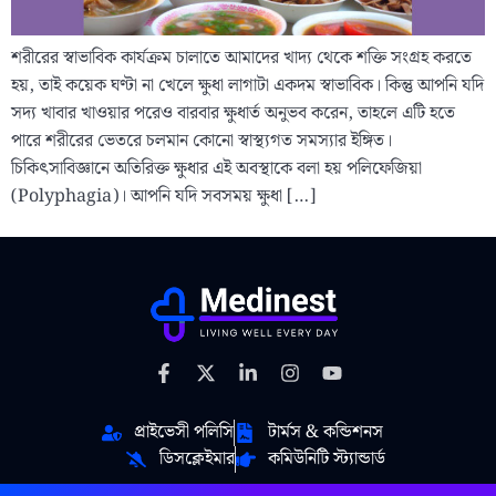
শরীরের স্বাভাবিক কার্যক্রম চালাতে আমাদের খাদ্য থেকে শক্তি সংগ্রহ করতে
হয়, তাই কয়েক ঘণ্টা না খেলে ক্ষুধা লাগাটা একদম স্বাভাবিক। কিন্তু আপনি যদি
সদ্য খাবার খাওয়ার পরেও বারবার ক্ষুধার্ত অনুভব করেন, তাহলে এটি হতে
পারে শরীরের ভেতরে চলমান কোনো স্বাস্থ্যগত সমস্যার ইঙ্গিত।
চিকিৎসাবিজ্ঞানে অতিরিক্ত ক্ষুধার এই অবস্থাকে বলা হয় পলিফেজিয়া
(Polyphagia)। আপনি যদি সবসময় ক্ষুধা […]
প্রাইভেসী পলিসি
টার্মস & কন্ডিশনস
ডিসক্লেইমার
কমিউনিটি স্ট্যান্ডার্ড