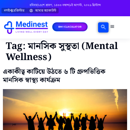
রবিবার
২৫শে শ্রাবণ, ১৪৩৩ বঙ্গাব্দ
৯ই আগস্ট, ২০২৬ খ্রিস্টাব্দ
লগইন
রেজিস্টার
আমার অ্যাকাউন্ট
BMI CLACULATOR
ঘরোয়া চিকিৎসা
মানসিক স্বাস্থ্য
বিষয়ভিত্তিক পরামর্শ
Tag:
মানসিক সুস্থতা (Mental
Wellness)
একাকীত্ব কাটিয়ে উঠতে ৬ টি গ্রুপভিত্তিক
মানসিক স্বাস্থ্য কার্যক্রম