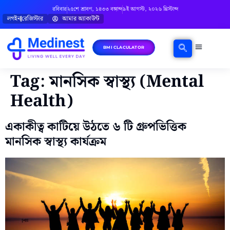
রবিবার
২৫শে শ্রাবণ, ১৪৩৩ বঙ্গাব্দ
৯ই আগস্ট, ২০২৬ খ্রিস্টাব্দ
লগইন
রেজিস্টার
আমার অ্যাকাউন্ট
BMI CLACULATOR
ঘরোয়া চিকিৎসা
মানসিক স্বাস্থ্য
বিষয়ভিত্তিক পরামর্শ
Tag:
মানসিক স্বাস্থ্য (Mental
Health)
একাকীত্ব কাটিয়ে উঠতে ৬ টি গ্রুপভিত্তিক
মানসিক স্বাস্থ্য কার্যক্রম