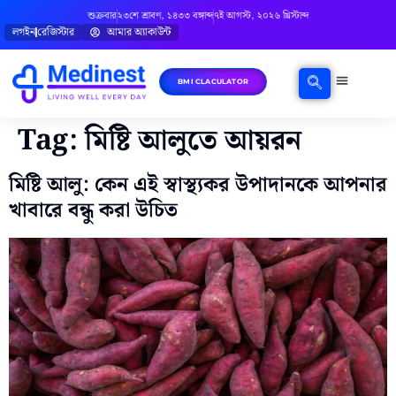
শুক্রবার
২৩শে শ্রাবণ, ১৪৩৩ বঙ্গাব্দ
৭ই আগস্ট, ২০২৬ খ্রিস্টাব্দ
লগইন
রেজিস্টার
আমার অ্যাকাউন্ট
BMI CLACULATOR
ঘরোয়া চিকিৎসা
মানসিক স্বাস্থ্য
বিষয়ভিত্তিক পরামর্শ
Tag:
মিষ্টি আলুতে আয়রন
মিষ্টি আলু: কেন এই স্বাস্থ্যকর উপাদানকে আপনার
খাবারে বন্ধু করা উচিত