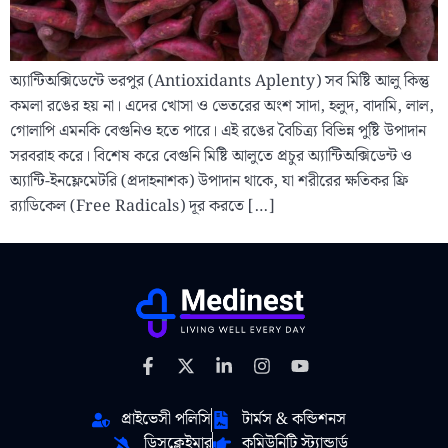
অ্যান্টিঅক্সিডেন্টে ভরপুর (Antioxidants Aplenty) সব মিষ্টি আলু কিন্তু
কমলা রঙের হয় না। এদের খোসা ও ভেতরের অংশ সাদা, হলুদ, বাদামি, লাল,
গোলাপি এমনকি বেগুনিও হতে পারে। এই রঙের বৈচিত্র্য বিভিন্ন পুষ্টি উপাদান
সরবরাহ করে। বিশেষ করে বেগুনি মিষ্টি আলুতে প্রচুর অ্যান্টিঅক্সিডেন্ট ও
অ্যান্টি-ইনফ্লেমেটরি (প্রদাহনাশক) উপাদান থাকে, যা শরীরের ক্ষতিকর ফ্রি
র‍্যাডিকেল (Free Radicals) দূর করতে […]
প্রাইভেসী পলিসি
টার্মস & কন্ডিশনস
ডিসক্লেইমার
কমিউনিটি স্ট্যান্ডার্ড